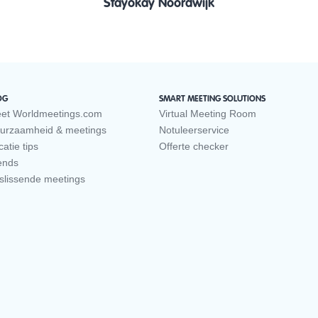
Stayokay Noordwijk
OG
SMART MEETING SOLUTIONS
et Worldmeetings.com
Virtual Meeting Room
urzaamheid & meetings
Notuleerservice
atie tips
Offerte checker
ends
slissende meetings