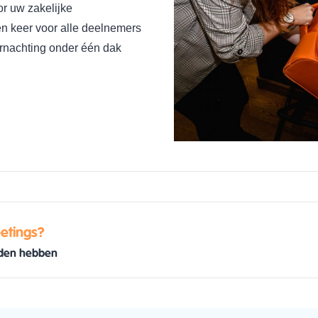
or uw zakelijke
én keer voor alle deelnemers
rnachting onder één dak
etings?
ieden hebben