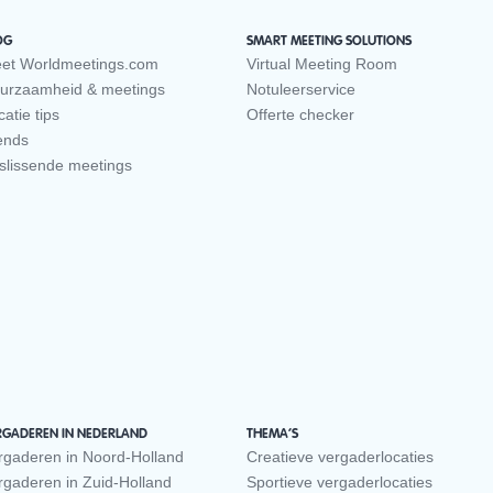
OG
SMART MEETING SOLUTIONS
et Worldmeetings.com
Virtual Meeting Room
urzaamheid & meetings
Notuleerservice
atie tips
Offerte checker
ends
slissende meetings
RGADEREN IN NEDERLAND
THEMA’S
rgaderen in Noord-Holland
Creatieve vergaderlocaties
rgaderen in Zuid-Holland
Sportieve vergaderlocaties