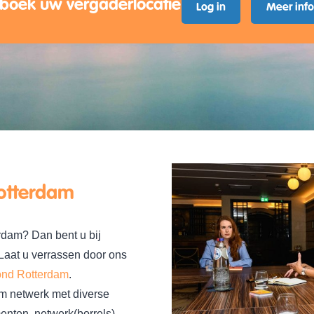
boek uw vergaderlocatie
Log in
Meer inf
Rotterdam
rdam? Dan bent u bij
Laat u verrassen door ons
rond Rotterdam
.
m netwerk met diverse
enten, netwerk(borrels),