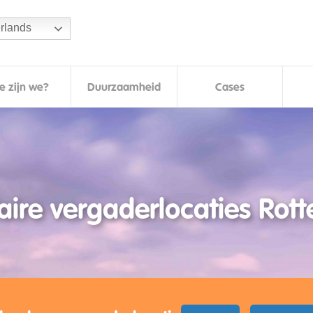
rlands
e zijn we?
Duurzaamheid
Cases
aire vergaderlocaties Rot