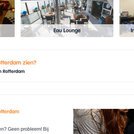
Eau Lounge
I
otterdam zien?
in Rotterdam
otterdam
en? Geen probleem! Bij