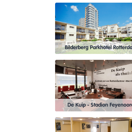
Bilderberg Parkhotel Rotter
De Kuip - Stadion Feyenoor