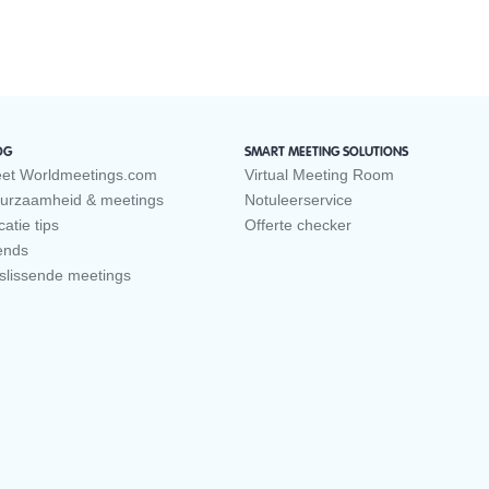
OG
SMART MEETING SOLUTIONS
et Worldmeetings.com
Virtual Meeting Room
urzaamheid & meetings
Notuleerservice
atie tips
Offerte checker
ends
slissende meetings