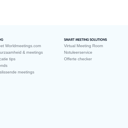
OG
SMART MEETING SOLUTIONS
et Worldmeetings.com
Virtual Meeting Room
urzaamheid & meetings
Notuleerservice
atie tips
Offerte checker
ends
slissende meetings