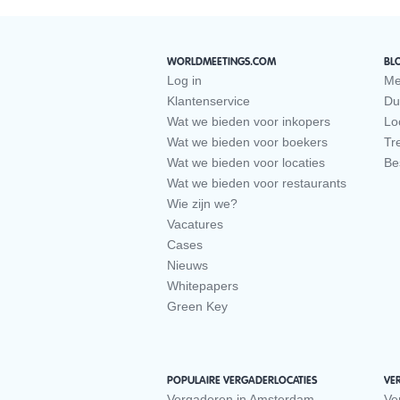
WORLDMEETINGS.COM
BL
Log in
Me
Klantenservice
Du
Wat we bieden voor inkopers
Loc
Wat we bieden voor boekers
Tr
Wat we bieden voor locaties
Be
Wat we bieden voor restaurants
Wie zijn we?
Vacatures
Cases
Nieuws
Whitepapers
Green Key
POPULAIRE VERGADERLOCATIES
VE
Vergaderen in Amsterdam
Ve