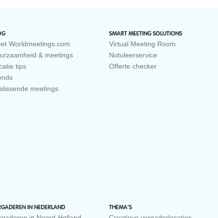
OG
SMART MEETING SOLUTIONS
et Worldmeetings.com
Virtual Meeting Room
urzaamheid & meetings
Notuleerservice
atie tips
Offerte checker
ends
slissende meetings
RGADEREN IN NEDERLAND
THEMA’S
rgaderen in Noord-Holland
Creatieve vergaderlocaties