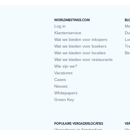
WORLDMEETINGS.COM
BL
Log in
Me
Klantenservice
Du
Wat we bieden voor inkopers
Loc
Wat we bieden voor boekers
Tr
Wat we bieden voor locaties
Be
Wat we bieden voor restaurants
Wie zijn we?
Vacatures
Cases
Nieuws
Whitepapers
Green Key
POPULAIRE VERGADERLOCATIES
VE
Vergaderen in Amsterdam
Ve