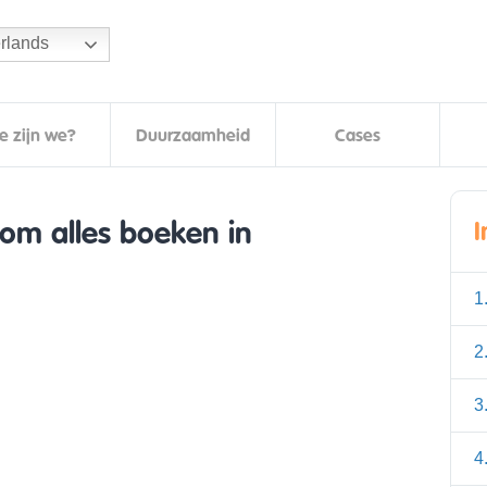
rlands
e zijn we?
Duurzaamheid
Cases
om alles boeken in
1
2
3
4