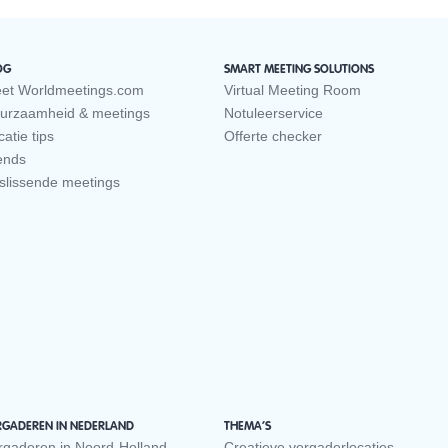
OG
SMART MEETING SOLUTIONS
et Worldmeetings.com
Virtual Meeting Room
urzaamheid & meetings
Notuleerservice
atie tips
Offerte checker
ends
slissende meetings
RGADEREN IN NEDERLAND
THEMA’S
rgaderen in Noord-Holland
Creatieve vergaderlocaties