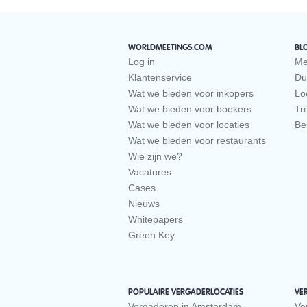
WORLDMEETINGS.COM
BL
Log in
Me
Klantenservice
Du
Wat we bieden voor inkopers
Loc
Wat we bieden voor boekers
Tr
Wat we bieden voor locaties
Be
Wat we bieden voor restaurants
Wie zijn we?
Vacatures
Cases
Nieuws
Whitepapers
Green Key
POPULAIRE VERGADERLOCATIES
VE
Vergaderen in Amsterdam
Ve