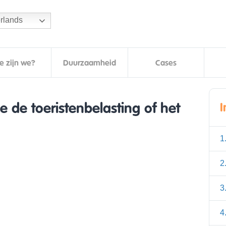
rlands
e zijn we?
Duurzaamheid
Cases
ie de toeristenbelasting of het
1
2
3
4