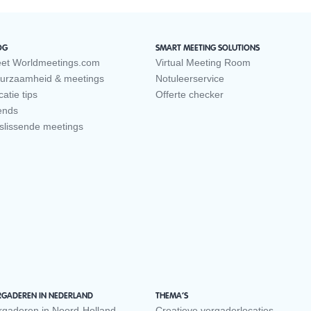
OG
SMART MEETING SOLUTIONS
et Worldmeetings.com
Virtual Meeting Room
urzaamheid & meetings
Notuleerservice
atie tips
Offerte checker
ends
slissende meetings
RGADEREN IN NEDERLAND
THEMA’S
rgaderen in Noord-Holland
Creatieve vergaderlocaties