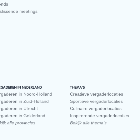
ends
slissende meetings
RGADEREN IN NEDERLAND
THEMA’S
rgaderen in Noord-Holland
Creatieve vergaderlocaties
rgaderen in Zuid-Holland
Sportieve vergaderlocaties
rgaderen in Utrecht
Culinaire vergaderlocaties
rgaderen in Gelderland
Inspirerende vergaderlocaties
ijk alle provincies
Bekijk alle thema’s