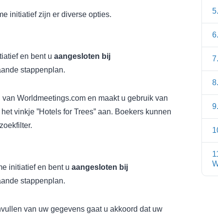
5
initiatief zijn er diverse opties.
6
iatief en bent u
aangesloten bij
7
aande stappenplan.
8
el van Worldmeetings.com en maakt u gebruik van
9
het vinkje ”Hotels for Trees” aan. Boekers kunnen
oekfilter.
1
1
W
 initiatief en bent u
aangesloten bij
aande stappenplan.
invullen van uw gegevens gaat u akkoord dat uw