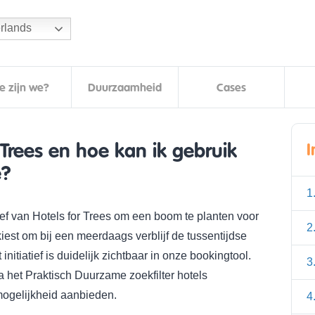
rlands
e zijn we?
Duurzaamheid
Cases
 Trees en hoe kan ik gebruik
e?
1
ief van Hotels for Trees om een boom te planten voor
2
iest om bij een meerdaags verblijf de tussentijdse
itiatief is duidelijk zichtbaar in onze bookingtool.
3
 het Praktisch Duurzame zoekfilter hotels
 mogelijkheid aanbieden.
4