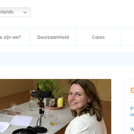
rlands
e zijn we?
Duurzaamheid
Cases
G
P
i
W