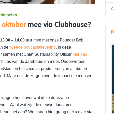
A
ontmoeten
 oktober
mee via Clubhouse?
F
13.00 – 14.00 uur
mee met onze Founder Bob
an de
tweede podcastaflevering
. In deze
r samen met Chief Sustainability Officer
Marloes
ities van de Jaarbeurs en meer. Onderwerpen
stoot en het circulair produceren van attributen
od. Maar ook de zorgen over de impact die mensen
u vragen heeft over wat deze duurzame
enen. Want wat zijn de nieuwe duurzame
beurs het aan? We praten hier graag met u over via