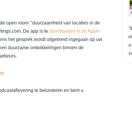
j de open room ‘‘duurzaamheid van locaties in de
”
etings.com. De app is te
downloaden in de Apple
m
ens het gesprek wordt uitgebreid ingegaan op uw
u
oken duurzame ontwikkelingen binnen de
v
arbeurs.
en
dcastaflevering te beluisteren en bent u