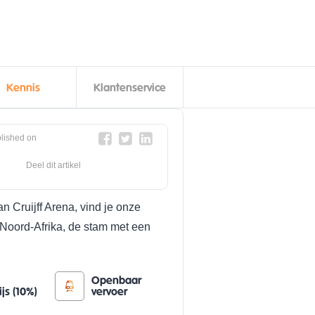
Kennis
Klantenservice
lished on
Deel dit artikel
n Cruijff Arena, vind je onze
t Noord-Afrika, de stam met een
Openbaar
ijs (10%)
vervoer