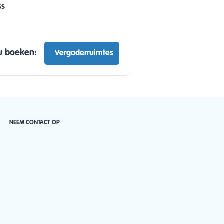
ss
u boeken:
Vergaderruimtes
NEEM CONTACT OP