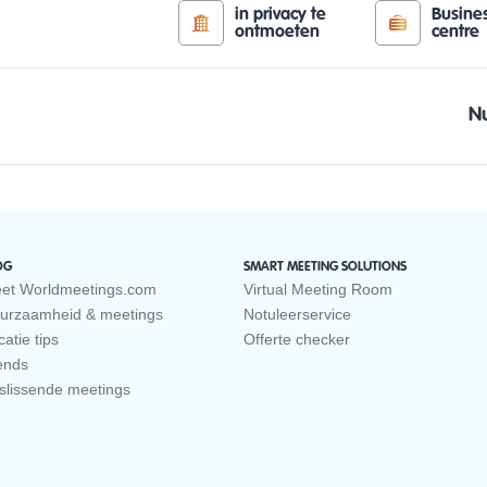
in privacy te
Busine
ontmoeten
centre
N
OG
SMART MEETING SOLUTIONS
et Worldmeetings.com
Virtual Meeting Room
urzaamheid & meetings
Notuleerservice
atie tips
Offerte checker
ends
slissende meetings