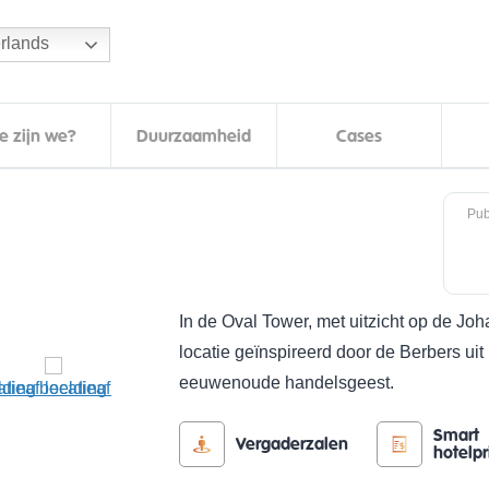
rlands
e zijn we?
Duurzaamheid
Cases
Pub
In de Oval Tower, met uitzicht op de Joha
locatie geïnspireerd door de Berbers ui
eeuwenoude handelsgeest.
Smart
Vergaderzalen
hotelpr