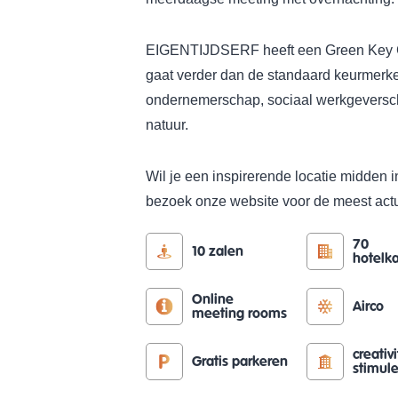
EIGENTIJDSERF heeft een Green Key Gou
gaat verder dan de standaard keurmerke
ondernemerschap, sociaal werkgeversc
natuur.
Wil je een inspirerende locatie midden 
bezoek onze website voor de meest actu
70
10 zalen
hotelk
Online
Airco
meeting rooms
creativi
Gratis parkeren
stimul