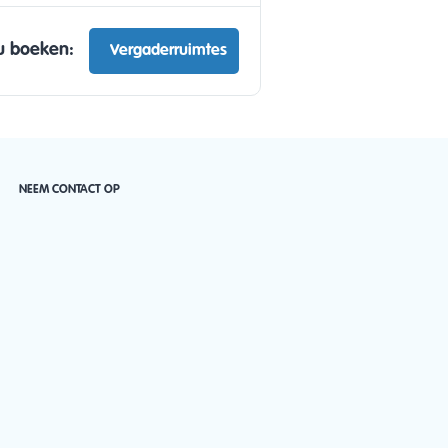
u boeken:
Vergaderruimtes
NEEM CONTACT OP