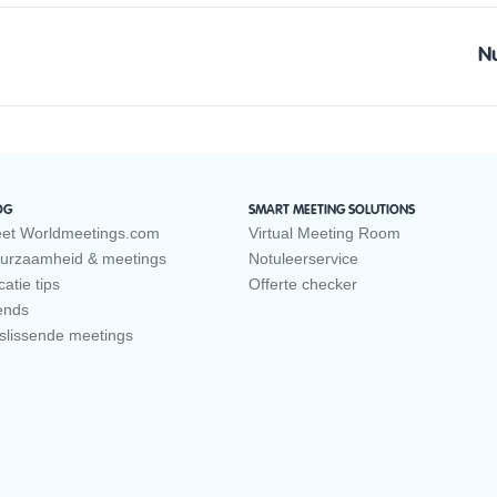
N
OG
SMART MEETING SOLUTIONS
et Worldmeetings.com
Virtual Meeting Room
urzaamheid & meetings
Notuleerservice
atie tips
Offerte checker
ends
slissende meetings