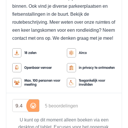
binnen. Ook vind je diverse parkeerplaatsen en
fietsenstallingen in de buurt. Bekijk de
routebeschrijving.
Meer weten over onze ruimtes of
een keer langskomen voor een rondleiding?
Neem
contact met ons op. We denken graag met je mee!
18 zalen
Airco
Openbaar vervoer
in privacy te ontmoeten
Max. 100 personen voor
Toegankelijk voor
meeting
invaliden
9.4
5 beoordelingen
U kunt op dit moment alleen boeken via een
desktop of tablet. Excuses voor het ongemak.