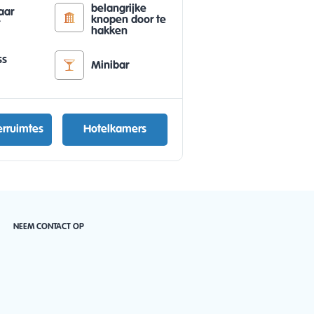
belangrijke
aar
knopen door te
r
hakken
ss
Minibar
rruimtes
Hotelkamers
NEEM CONTACT OP