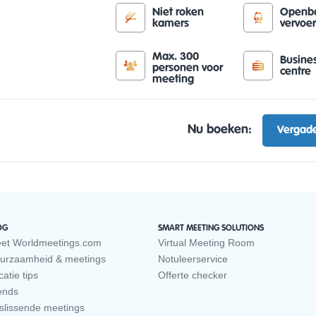
Niet roken
Openb
kamers
vervoe
Max. 300
Busine
personen voor
centre
meeting
Nu boeken:
Vergade
OG
SMART MEETING SOLUTIONS
et Worldmeetings.com
Virtual Meeting Room
urzaamheid & meetings
Notuleerservice
atie tips
Offerte checker
ends
slissende meetings