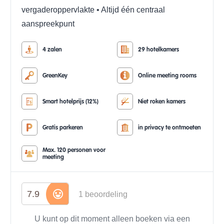
vergaderoppervlakte
• Altijd één centraal
aanspreekpunt
4 zalen
29 hotelkamers
GreenKey
Online meeting rooms
Smart hotelprijs (12%)
Niet roken kamers
Gratis parkeren
in privacy te ontmoeten
Max. 120 personen voor
meeting
7.9
1 beoordeling
U kunt op dit moment alleen boeken via een