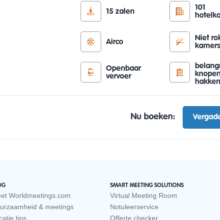
101
15 zalen
hotelk
Niet r
Airco
kamer
belangr
Openbaar
knopen
vervoer
hakke
Nu boeken:
Vergade
OG
SMART MEETING SOLUTIONS
et Worldmeetings.com
Virtual Meeting Room
urzaamheid & meetings
Notuleerservice
atie tips
Offerte checker