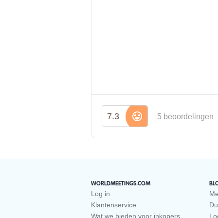
7.3
5 beoordelingen
WORLDMEETINGS.COM
BL
Log in
Me
Klantenservice
Du
Wat we bieden voor inkopers
Loc