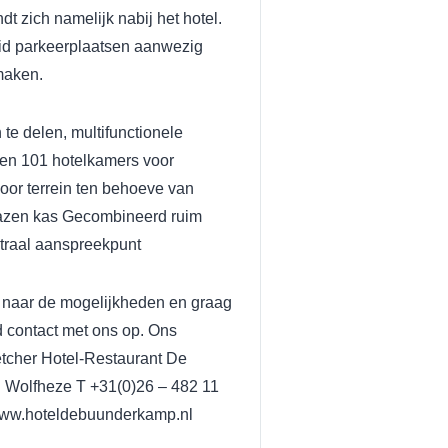
dt zich namelijk nabij het hotel.
eid parkeerplaatsen aanwezig
 maken.
n te delen, multifunctionele
nen
101 hotelkamers voor
oor terrein ten behoeve van
azen kas
Gecombineerd ruim
ntraal aanspreekpunt
naar de mogelijkheden en graag
d contact met ons op. Ons
tcher Hotel-Restaurant De
 Wolfheze
T +31(0)26 – 482 11
w.hoteldebuunderkamp.nl