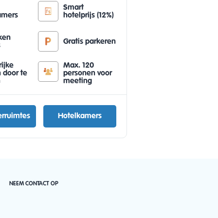
Smart
amers
hotelprijs (12%)
oken
Gratis parkeren
s
ijke
Max. 120
 door te
personen voor
n
meeting
rruimtes
Hotelkamers
NEEM CONTACT OP