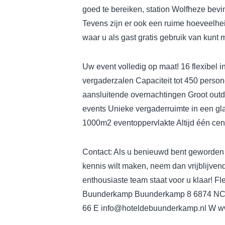
goed te bereiken, station Wolfheze bevin
Tevens zijn er ook een ruime hoeveelh
waar u als gast gratis gebruik van kunt
Uw event volledig op maat!
16 flexibel i
vergaderzalen
Capaciteit tot 450 perso
aansluitende overnachtingen
Groot outd
events
Unieke vergaderruimte in een gl
1000m2 eventoppervlakte
Altijd één ce
Contact:
Als u benieuwd bent geworden 
kennis wilt maken, neem dan vrijblijven
enthousiaste team staat voor u klaar!
Fle
Buunderkamp
Buunderkamp 8
6874 NC
66
E info@hoteldebuunderkamp.nl
W ww