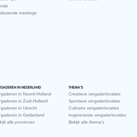
ends
slissende meetings
RGADEREN IN NEDERLAND
THEMA’S
rgaderen in Noord-Holland
Creatieve vergaderlocaties
rgaderen in Zuid-Holland
Sportieve vergaderlocaties
rgaderen in Utrecht
Culinaire vergaderlocaties
rgaderen in Gelderland
Inspirerende vergaderlocaties
ijk alle provincies
Bekijk alle thema’s