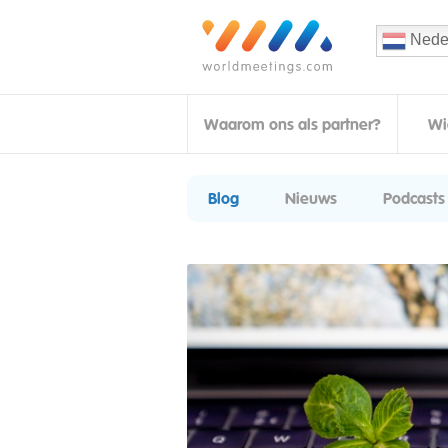
Nede
Waarom ons als partner?
Wi
Blog
Nieuws
Podcasts