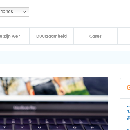
rlands
e zijn we?
Duurzaamheid
Cases
G
C
r
g