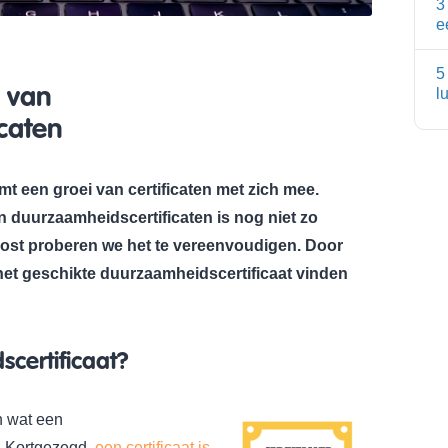
3
e
5
 van
l
caten
 een groei van certificaten met zich mee.
 duurzaamheidscertificaten is nog niet zo
ost proberen we het te vereenvoudigen. Door
 het geschikte duurzaamheidscertificaat vinden
certificaat?
n wat een
s. Kortgezegd,
een certificaat is