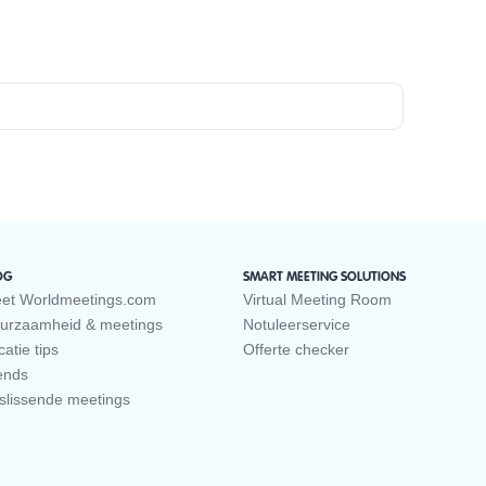
OG
SMART MEETING SOLUTIONS
et Worldmeetings.com
Virtual Meeting Room
urzaamheid & meetings
Notuleerservice
atie tips
Offerte checker
ends
slissende meetings