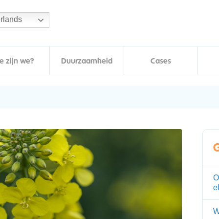
rlands
e zijn we?
Duurzaamheid
Cases
G
O
e
W