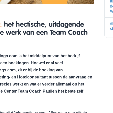
#
d
W
s:
het hectische, uitdagende
#
s
nde werk van een Team Coach
ngs.com is het middelpunt van het bedrijf.
geen boekingen. Hoewel er al veel
gs.com, zit er bij de boeking van
eeting- en Hotelconsultant tussen de aanvraag en
recies werkt en wat er verder allemaal op het
ce Center Team Coach Paulien het beste zelf
er bij Worldmeetings.com. Alles waar een offerte