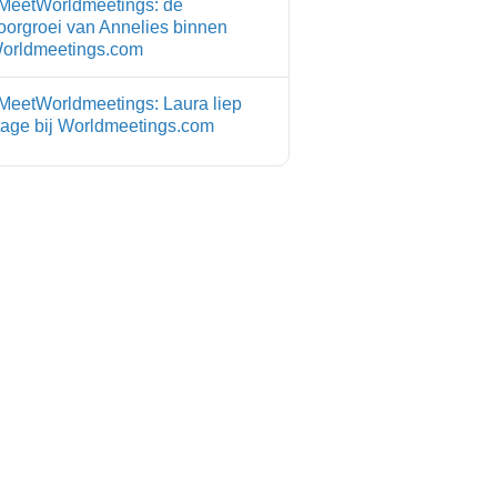
MeetWorldmeetings: de
oorgroei van Annelies binnen
orldmeetings.com
MeetWorldmeetings: Laura liep
tage bij Worldmeetings.com