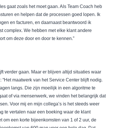
alles gaat zoals het moet gaan. Als Team Coach heb
nsturen en helpen dat de processen goed lopen. Ik
en en facturen, en daarnaast beantwoord ik
est complex. We hebben met elke klant andere
port om deze door en door te kennen.”
t verder gaan. Maar er blijven altijd situaties waar
 “Het maatwerk van het Service Center blijft nodig.
en langs. Die zijn moeilijk in een algoritme te
gaat of via mensenwerk, we vinden het belangrijk dat
nsen. Voor mij en mijn collega’s is het steeds weer
 te vertalen naar een boeking waar de klant
t om een korte bijeenkomsten van 1 of 2 uur, de
bijeenkomst van 600 man voor een hele dag. Dat