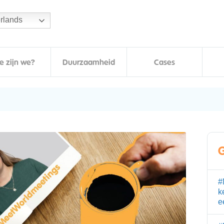
rlands
e zijn we?
Duurzaamheid
Cases
G
#
k
e