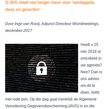
2) AVG staat niet langer meer voor ‘aardappels,
vlees en groenten’
Door Inge van Rooij, Adjunct Directeur Worldmeetings,
december 2017
Heeft u 25
mei 2018 al
omcirkeld in
uw agenda?
Nee? Dan is
ons advies
om dit te
doen, liefst
met rode pen. Op die dag gaat namelijk de Algemene
Verordening Gegevensbescherming (AVG) in en die