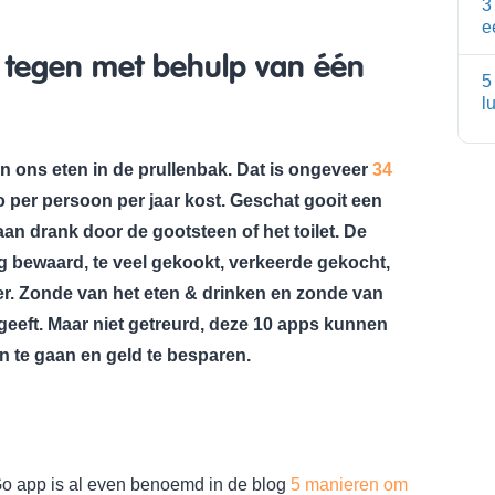
3
e
g tegen met behulp van één
5
l
n ons eten in de prullenbak. Dat is ongeveer
34
o per persoon per jaar kost. Geschat gooit een
 aan drank door de gootsteen of het toilet. De
ng bewaard, te veel gekookt, verkeerde gekocht,
er. Zonde van het eten & drinken en zonde van
uitgeeft. Maar niet getreurd, deze 10 apps kunnen
n te gaan en geld te besparen.
o app is al even benoemd in de blog
5 manieren om