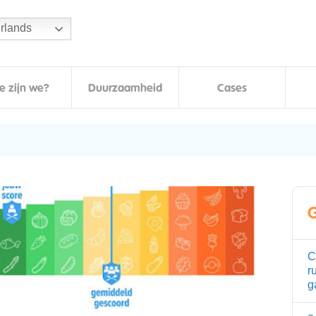
rlands
e zijn we?
Duurzaamheid
Cases
G
C
r
g